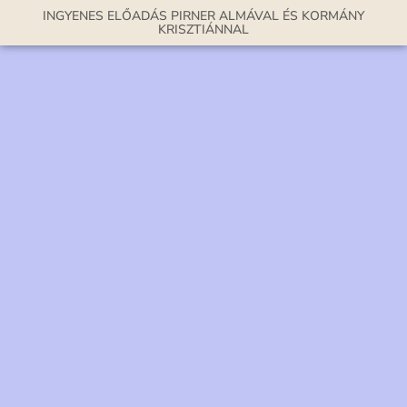
INGYENES ELŐADÁS PIRNER ALMÁVAL ÉS KORMÁNY
KRISZTIÁNNAL