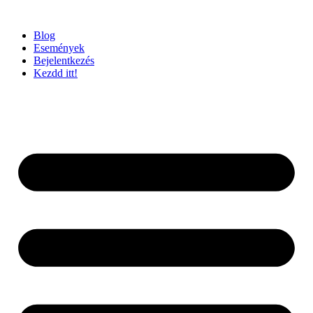
Ugrás
a
Blog
tartalomhoz
Események
Bejelentkezés
Kezdd itt!