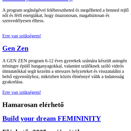
A program segítségével felébresztheted és megélheted a benned rejlő
női és férfi energiákat, hogy önazonosan, magabiztosan és
szenvedélyesen élhess.
Erre van szükségem!
Gen Zen
A GEN ZEN program 6-12 éves gyerekek számára készült autogén
tréningre épülő hanganyagokkal, valamint szülőknek szóló videós
útmutatókkal segít kezelni a stresszes helyzeteket és visszatalálni a
belső egyensúlyhoz, miközben közös élménnyé válik a tudatosság
gyakorlása.
Erre van szükségem!
Hamarosan elérhető
Build your dream FEMININITY