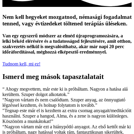
Nem kell hegyeket mozgatnod, némasági fogadalmat
tenned, vagy évtizedeket töltened terápiás üléseken.
Van egy egyszerű módszer az elméd újraprogramozására, a
lelki békéd elérésére és a tudatosságod fejlesztésére, amit otthon,
szakvezetés nélkül is megvalósíthatsz, akár már napi 20 perc
időráfordítással, méghozzá elképesztő eredménnyel.
Tudnom kell, mi ez!
Ismerd meg mások tapasztalatait
“ Ahogy megvettem, már este ki is próbáltam. Nagyon a hatása alá
kerültem. Szuper dolgot alkotatok.”
“Nagyon vártam és nem csalódtam. Szuper anyag, az önnyugtató
légzéssel kezdtem, és holnap folytatom is tovább.”
"Tegnap este már el is kezdtem az extra csomag anyagait/meditációit
használni. Szuper a hangod, Alma, és a zene is nagyon különleges.
Köszönöm a munkátokat!”
“Nagyon vártam már ezt a hiánypótló anyagot. Az első kettőt már ki
is próbáltam, nagy hatással voltak rám, fantasztikusan sikerültek.