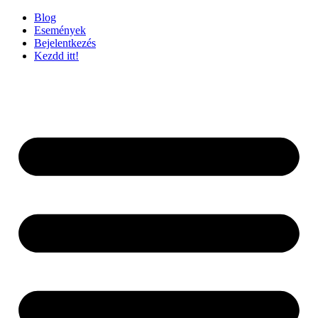
Blog
Események
Bejelentkezés
Kezdd itt!