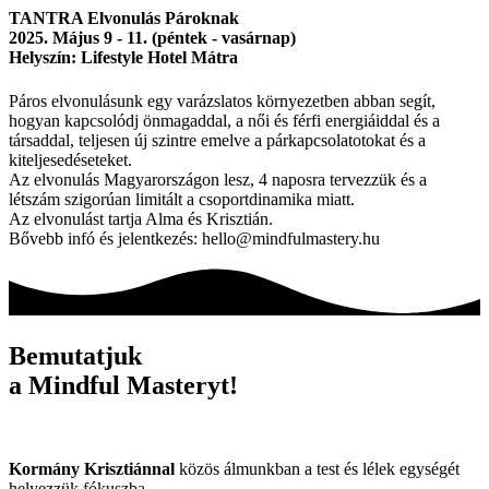
TANTRA Elvonulás Pároknak
2025. Május 9 - 11. (péntek - vasárnap)
Helyszín: Lifestyle Hotel Mátra
Páros elvonulásunk egy varázslatos környezetben abban segít,
hogyan kapcsolódj önmagaddal, a női és férfi energiáiddal és a
társaddal, teljesen új szintre emelve a párkapcsolatotokat és a
kiteljesedéseteket.
Az elvonulás Magyarországon lesz, 4 naposra tervezzük és a
létszám szigorúan limitált a csoportdinamika miatt.
Az elvonulást tartja Alma és Krisztián.
Bővebb infó és jelentkezés: hello@mindfulmastery.hu
Bemutatjuk
a Mindful Masteryt!
Kormány Krisztiánnal
közös álmunkban a test és lélek egységét
helyezzük fókuszba.