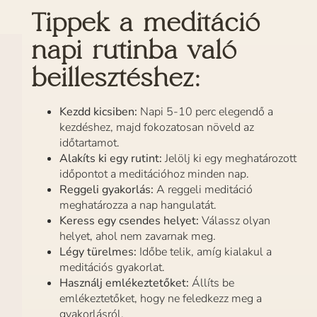
Tippek a meditáció
napi rutinba való
beillesztéshez:
Kezdd kicsiben:
Napi 5-10 perc elegendő a
kezdéshez, majd fokozatosan növeld az
időtartamot.
Alakíts ki egy rutint:
Jelölj ki egy meghatározott
időpontot a meditációhoz minden nap.
Reggeli gyakorlás:
A reggeli meditáció
meghatározza a nap hangulatát.
Keress egy csendes helyet:
Válassz olyan
helyet, ahol nem zavarnak meg.
Légy türelmes:
Időbe telik, amíg kialakul a
meditációs gyakorlat.
Használj emlékeztetőket:
Állíts be
emlékeztetőket, hogy ne feledkezz meg a
gyakorlásról.