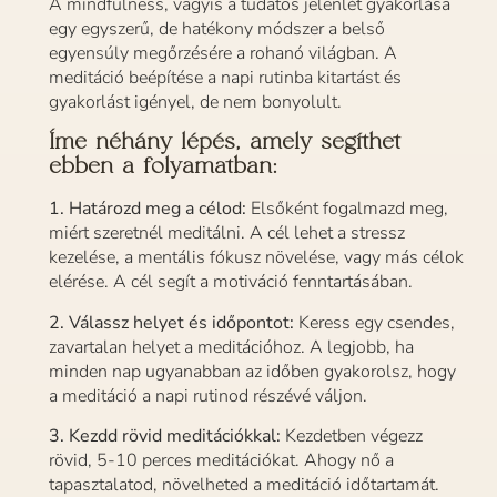
A mindfulness, vagyis a tudatos jelenlét gyakorlása
egy egyszerű, de hatékony módszer a belső
egyensúly megőrzésére a rohanó világban. A
meditáció beépítése a napi rutinba kitartást és
gyakorlást igényel, de nem bonyolult.
Íme néhány lépés, amely segíthet
ebben a folyamatban:
1. Határozd meg a célod:
Elsőként fogalmazd meg,
miért szeretnél meditálni. A cél lehet a stressz
kezelése, a mentális fókusz növelése, vagy más célok
elérése. A cél segít a motiváció fenntartásában.
2. Válassz helyet és időpontot:
Keress egy csendes,
zavartalan helyet a meditációhoz. A legjobb, ha
minden nap ugyanabban az időben gyakorolsz, hogy
a meditáció a napi rutinod részévé váljon.
3. Kezdd rövid meditációkkal:
Kezdetben végezz
rövid, 5-10 perces meditációkat. Ahogy nő a
tapasztalatod, növelheted a meditáció időtartamát.