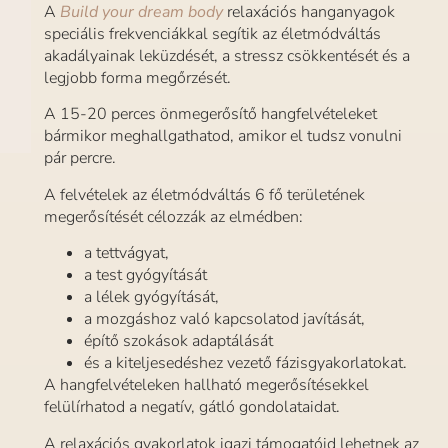
A
Build your dream body
relaxációs hanganyagok
speciális frekvenciákkal segítik az életmódváltás
akadályainak leküzdését, a stressz csökkentését és a
legjobb forma megőrzését.
A 15-20 perces önmegerősítő hangfelvételeket
bármikor meghallgathatod, amikor el tudsz vonulni
pár percre.
A felvételek az életmódváltás 6 fő területének
megerősítését célozzák az elmédben:
a tettvágyat,
a test gyógyítását
a lélek gyógyítását,
a mozgáshoz való kapcsolatod javítását,
építő szokások adaptálását
és a kiteljesedéshez vezető fázisgyakorlatokat.
A hangfelvételeken hallható megerősítésekkel
felülírhatod a negatív, gátló gondolataidat.
A relaxációs gyakorlatok igazi támogatóid lehetnek az