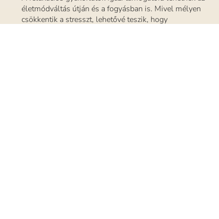
életmódváltás útján és a fogyásban is. Mivel mélyen
csökkentik a stresszt, lehetővé teszik, hogy
nyugodtabb elmével és kiegyensúlyozottabban hozd
meg a helyes döntéseket az étkezésben és a
mozgásban. Mindemellett a rendszeres relaxáció
segít normalizálni a vérnyomást, enyhíti a
szorongásos tüneteket, és akár a krónikus
betegségekkel való küzdelemben is hasznosnak
bizonyulhat, hiszen erősíti a test öngyógyító
képességét.
Build your dream body
A
relaxációs
hanganyagokkal bárhol és bármikor
kezedbe veheted az irányítást a
gondolataid és az életed felett.
ELŐZŐ
KÖVETKEZŐ