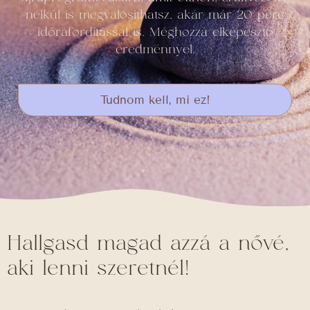
nélkül is megvalósíthatsz, akár már 20 perc
időráfordítással is. Méghozzá elképesztő
eredménnyel.
Tudnom kell, mi ez!
Hallgasd magad azzá a nővé,
aki lenni szeretnél!