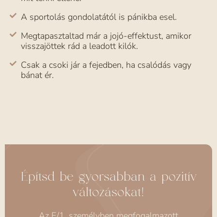
A sportolás gondolatától is pánikba esel.
Megtapasztaltad már a jojó-effektust, amikor
visszajöttek rád a leadott kilók.
Csak a csoki jár a fejedben, ha csalódás vagy
bánat ér.
Építsd be gyorsabban a pozitív
változásokat!
Az E/1. személyben megfogalmazott