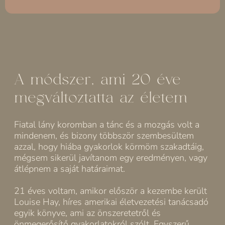
A módszer, ami 20 éve
megváltoztatta az életem
Fiatal lány koromban a tánc és a mozgás volt a
mindenem, és bizony többször szembesültem
azzal, hogy hiába gyakorlok körmöm szakadtáig,
mégsem sikerül javítanom egy eredményen, vagy
átlépnem a saját határaimat.
21 éves voltam, amikor először a kezembe került
Louise Hay, híres amerikai életvezetési tanácsadó
egyik könyve, ami az önszeretetről és
önmegerősítő gyakorlatokról szólt. Egyszerű