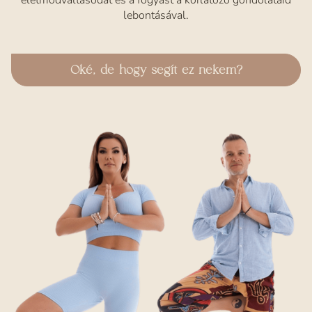
életmódváltásodat és a fogyást a korlátozó gondolataid
lebontásával.
Oké, de hogy segít ez nekem?