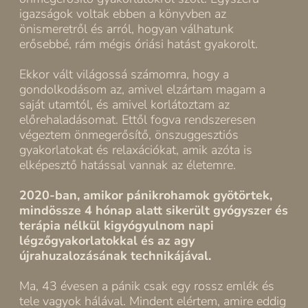
igazságok voltak ebben a könyvben az
önismeretről és arról, hogyan válhatunk
erősebbé, rám mégis óriási hatást gyakorolt.
Ekkor vált világossá számomra, hogy a
gondolkodásom az, amivel elzártam magam a
saját utamtól, és amivel korlátoztam az
előrehaladásomat. Ettől fogva rendszeresen
végeztem önmegerősítő, önszuggesztiós
gyakorlatokat és relaxációkat, amik azóta is
elképesztő hatással vannak az életemre.
2020-ban, amikor pánikrohamok gyötörtek,
mindössze 4 hónap alatt sikerült gyógyszer és
terápia nélkül kigyógyulnom napi
légzőgyakorlatokkal és az agy
újrahuzalozásának technikájával.
Ma, 43 évesen a pánik csak egy rossz emlék és
tele vagyok hálával. Mindent elértem, amire eddig