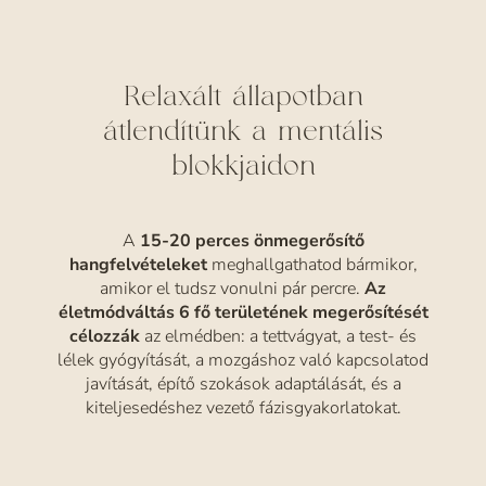
Relaxált állapotban
átlendítünk a mentális
blokkjaidon
A
15-20 perces önmegerősítő
hangfelvételeket
meghallgathatod bármikor,
amikor el tudsz vonulni pár percre.
Az
életmódváltás 6 fő területének megerősítését
célozzák
az elmédben: a tettvágyat, a test- és
lélek gyógyítását, a mozgáshoz való kapcsolatod
javítását, építő szokások adaptálását, és a
kiteljesedéshez vezető fázisgyakorlatokat.