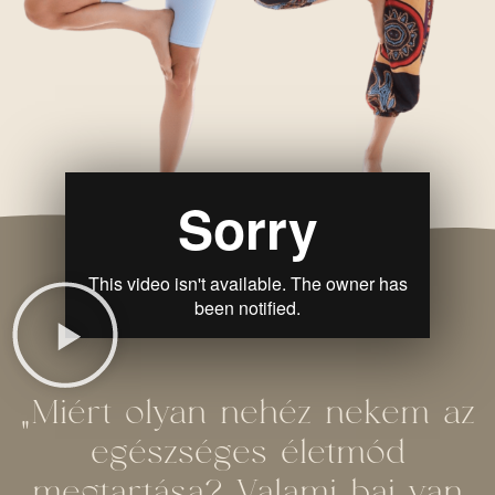
„Miért olyan nehéz nekem az
egészséges életmód
megtartása? Valami baj van