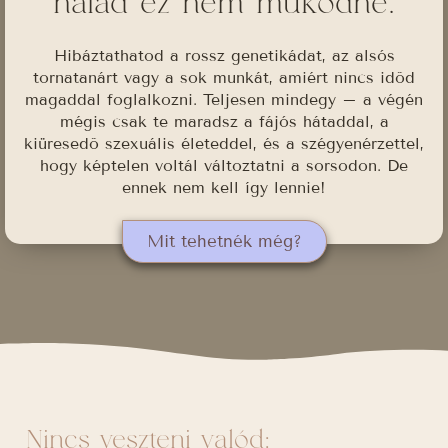
nálad ez nem működne.
Hibáztathatod a rossz genetikádat, az alsós
tornatanárt vagy a sok munkát, amiért nincs időd
magaddal foglalkozni. Teljesen mindegy – a végén
mégis csak te maradsz a fájós hátaddal, a
kiüresedő szexuális életeddel, és a szégyenérzettel,
hogy képtelen voltál változtatni a sorsodon. De
ennek nem kell így lennie!
Mit tehetnék még?
Nincs veszteni valód: