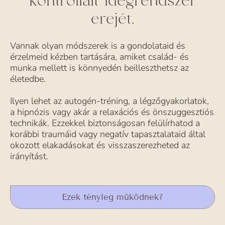
kontrollált idegrendszer
erejét.
Vannak olyan módszerek is a gondolataid és
érzelmeid kézben tartására, amiket család- és
munka mellett is könnyedén beilleszthetsz az
életedbe.
Ilyen lehet az autogén-tréning, a légzőgyakorlatok,
a hipnózis vagy akár a relaxációs és önszuggesztiós
technikák. Ezzekkel biztonságosan felülírhatod a
korábbi traumáid vagy negatív tapasztalataid által
okozott elakadásokat és visszaszerezheted az
irányítást.
Ezek tényleg működnek?