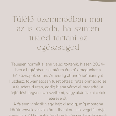
Túlélő üzemmódban már
az is csoda, ha szinten
tudod tartani az
egészséged
Teljesen normális, ami veled történik, hiszen 2024-
ben a legtöbben csatatéren érezzük magunkat a
hétköznapok során. Ameddig állandó időhiánnyal
küzdesz, folyamatosan tüzet oltasz, futsz önmagad és
a feladataid után, addig hiába várod el magadtól a
fejlődést, legyen szó szellemi, vagy akár fizikai célok
eléréséről.
A fa sem virágzik vagy hajt ki addig, míg mostoha
körülmények veszik körül. Ilyenkor csak vegetál, óvja,
amije van. Akkor válik újra burjánzóvá és termékennyé,