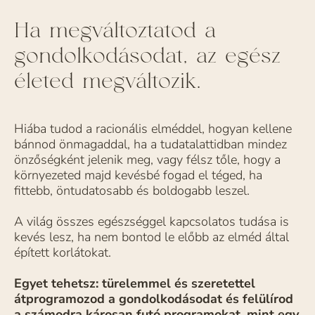
Ha megváltoztatod a
gondolkodásodat, az egész
életed megváltozik.
Hiába tudod a racionális elméddel, hogyan kellene
bánnod önmagaddal, ha a tudatalattidban mindez
önzőségként jelenik meg, vagy félsz tőle, hogy a
környezeted majd kevésbé fogad el téged, ha
fittebb, öntudatosabb és boldogabb leszel.
A világ összes egészséggel kapcsolatos tudása is
kevés lesz, ha nem bontod le előbb az elméd által
épített korlátokat.
Egyet tehetsz: türelemmel és szeretettel
átprogramozod a gondolkodásodat és felülírod
a számodra károsan futó programokat, mint egy