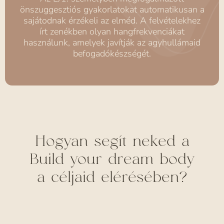
önszuggesztiós gyakorlatokat automatikusan a
sajátodnak érzékeli az elméd. A felvételekhez
írt zenékben olyan hangfrekvenciákat
használunk, amelyek javítják az agyhullámaid
befogadókészségét.
Hogyan segít neked a
Build your dream body
a céljaid elérésében?