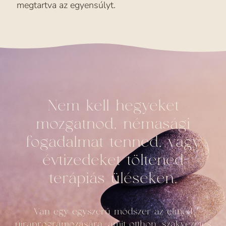
megtartva az egyensúlyt.
Nem kell hegyeket
mozgatnod, némasági
fogadalmat tenned, vagy
évtizedeket töltened
terápiás üléseken.
Van egy egyszerű módszer az elméd
újraprogramozására, amit otthon, szakvezetés