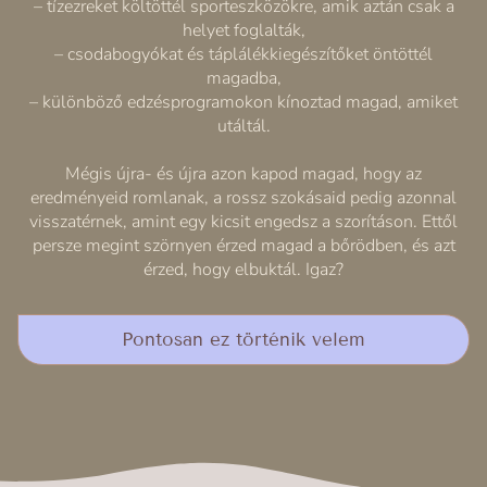
– tízezreket költöttél sporteszközökre, amik aztán csak a
helyet foglalták,
– csodabogyókat és táplálékkiegészítőket öntöttél
magadba,
– különböző edzésprogramokon kínoztad magad, amiket
utáltál.
Mégis újra- és újra azon kapod magad, hogy az
eredményeid romlanak, a rossz szokásaid pedig azonnal
visszatérnek, amint egy kicsit engedsz a szorításon. Ettől
persze megint szörnyen érzed magad a bőrödben, és azt
érzed, hogy elbuktál. Igaz?
Pontosan ez történik velem