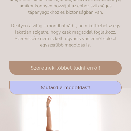
amikor könnyen hozzájut az ehhez szükséges
tápanyagokhoz és biztonságban van.
De ilyen a világ – mondhatnád -, nem költözhetsz egy
lakatlan szigetre, hogy csak magaddal foglalkozz.
Szerencsére nem is kell, ugyanis van ennél sokkal
egyszerűbb megoldás is.
Szeretnék többet tudni erről!
Mutasd a megoldást!