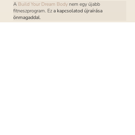
A
Build Your Dream Body
nem egy újabb
fitneszprogram. Ez
a kapcsolatod újraírása
önmagaddal
.
Nézd meg a Build Your Dream Body programot!
Adj esélyt egy új
kezdetnek – belülről
kifelé.
ELŐZŐ
KÖVETKEZŐ
Ezek is érdekesek lehetnek
számodra