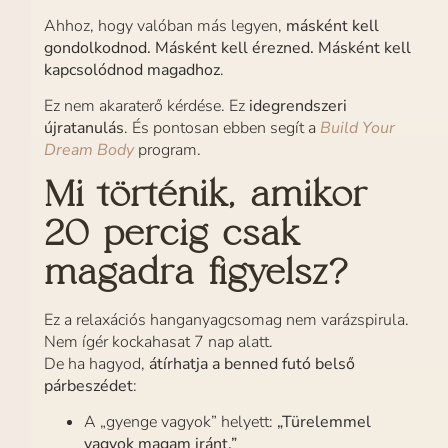
Ahhoz, hogy valóban más legyen,
másként kell
gondolkodnod. Másként kell érezned. Másként kell
kapcsolódnod magadhoz
.
Ez nem akaraterő kérdése. Ez
idegrendszeri
újratanulás
. És pontosan ebben segít a
Build Your
Dream Body
program.
Mi történik, amikor
20 percig csak
magadra figyelsz?
Ez a relaxációs hanganyagcsomag nem varázspirula.
Nem ígér kockahasat 7 nap alatt.
De ha hagyod,
átírhatja a benned futó belső
párbeszédet
:
A „gyenge vagyok” helyett:
„Türelemmel
vagyok magam iránt.”