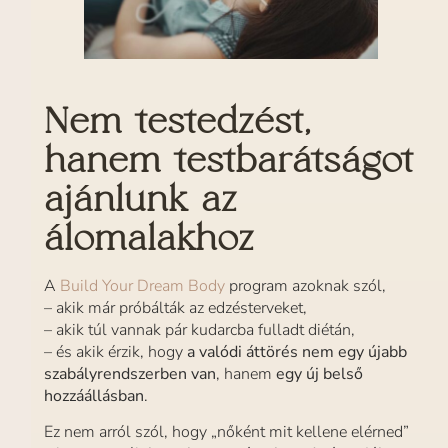
Nem testedzést,
hanem testbarátságot
ajánlunk
az
álomalakhoz
A
Build Your Dream Body
program azoknak szól,
– akik már próbálták az edzésterveket,
– akik túl vannak pár kudarcba fulladt diétán,
– és akik érzik, hogy
a valódi áttörés nem egy újabb
szabályrendszerben van
, hanem
egy új belső
hozzáállásban
.
Ez nem arról szól, hogy „nőként mit kellene elérned”