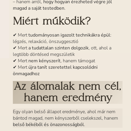
– hanem arról,
hogy hogyan érezheted végre jól
magad a saját testedben
.
Miért működik?
✔ Mert
tudományosan igazolt technikákra épül
:
légzés, relaxáció, önszuggesztió
✔ Mert
a tudattalan szinten dolgozik
, ott, ahol a
legtöbb döntésed megszületik
✔ Mert
nem kényszerít
, hanem támogat
✔ Mert
újra tanít szeretettel kapcsolódni
önmagadhoz
Az álomalak nem cél,
hanem eredmény
Egy olyan belső állapot eredménye, ahol már nem
bántod magad, nem kényszerből cselekszel, hanem
belső békéből és önazonosságból
.