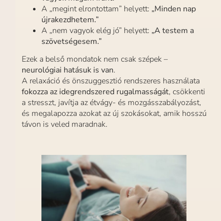
A „megint elrontottam” helyett:
„Minden nap
újrakezdhetem.”
A „nem vagyok elég jó” helyett:
„A testem a
szövetségesem.”
Ezek a belső mondatok nem csak szépek –
neurológiai hatásuk is van
.
A relaxáció és önszuggesztió rendszeres használata
fokozza az idegrendszered rugalmasságát
, csökkenti
a stresszt, javítja az étvágy- és mozgásszabályozást,
és megalapozza azokat az új szokásokat, amik hosszú
távon is veled maradnak.