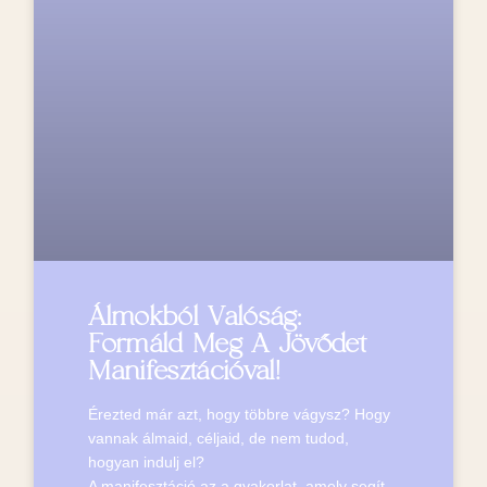
Álmokból Valóság:
Formáld Meg A Jövődet
Manifesztációval!
Érezted már azt, hogy többre vágysz? Hogy
vannak álmaid, céljaid, de nem tudod,
hogyan indulj el?
A manifesztáció az a gyakorlat, amely segít