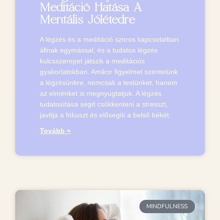
Meditáció Hatása A
Mentális Jólétedre
A légzés és a meditáció szoros kapcsolatban
állnak egymással, és a tudatos légzés
kulcsszerepet játszik a meditációs
gyakorlatokban. Amikor figyelmet szentelünk
a légzésünkre, nemcsak a testünket, hanem
az elménket is megnyugtatjuk. A légzés
tudatosítása segít csökkenteni a stresszt,
javítja a fókuszt és elősegíti a belső békét.
Tovább »
MINDFULNESS