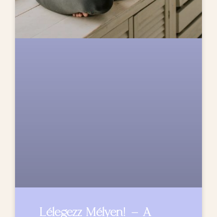
Lélegezz Mélyen! – A