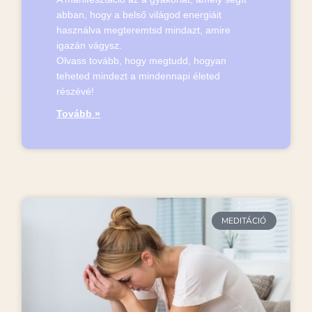
abban, hogy a belső világod energiáit
használva megteremtsd mindazt, amire
igazán vágysz.
Olvass tovább, hogy megtudd, hogyan
teheted mindezt a mindennapi életed
részévé!
Tovább »
MEDITÁCIÓ