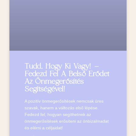
Tudd, Hogy Ki Vagy! –
Fedezd Fel A Belső Erődet
Az Önmegerősítés
Segítségével!
A pozitív önmegerősítések nemcsak üres
szavak, hanem a változás első lépése.
Fedezd fel, hogyan segíthetnek az
önmegerősítések erősíteni az önbizalmadat
és elérni a céljaidat!