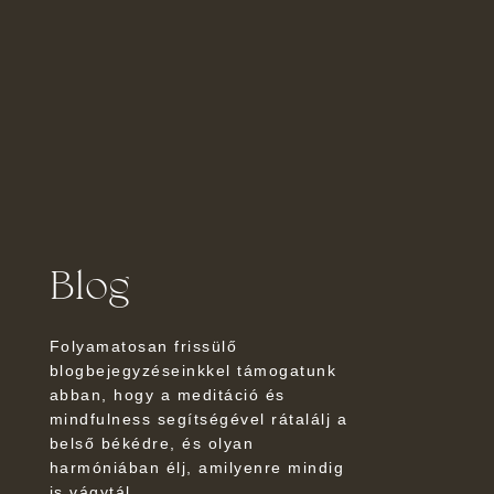
Blog
Folyamatosan frissülő
blogbejegyzéseinkkel támogatunk
abban, hogy a meditáció és
mindfulness segítségével rátalálj a
belső békédre, és olyan
harmóniában élj, amilyenre mindig
is vágytál.